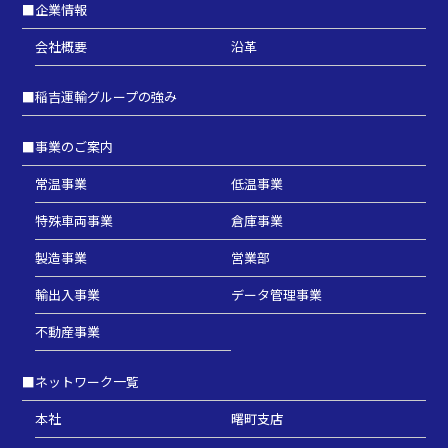
■
企業情報
会社概要
沿革
■
稲吉運輸グループの強み
■
事業のご案内
常温事業
低温事業
特殊車両事業
倉庫事業
製造事業
営業部
輸出入事業
データ管理事業
不動産事業
■
ネットワーク一覧
本社
曙町支店