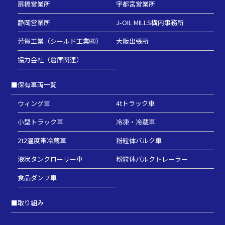
扇橋営業所
宇都宮営業所
静岡営業所
J-OIL MILLS構内事務所
芳賀工業（シールド工業㈱）
大阪出張所
協力会社（倉庫関連）
■
保有車両一覧
ウィング車
4tトラック車
小型トラック車
冷凍・冷蔵車
2t2温度帯冷蔵車
粉粒体バルク車
液状タンクローリー車
粉粒体バルクトレーラー
食品ダンプ車
■
取り組み